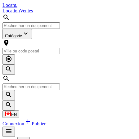
L
o
cam
.
Location
Ventes
Catégorie
EN
Connexion
Publier