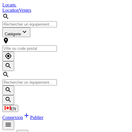
L
o
cam
.
Location
Ventes
Catégorie
EN
Connexion
Publier