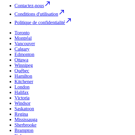
Contactez-nous
Conditions d'utilisation
Politique de confidentialité
Toronto
Montréal
Vancouver
Calgary
Edmonton
Ottawa
Winnipeg
Québec
Hamilton
Kitchener
London
Halifax
Victoria
Windsor
Saskatoon
Regina
Mississauga
Sherbrooke
Brampton