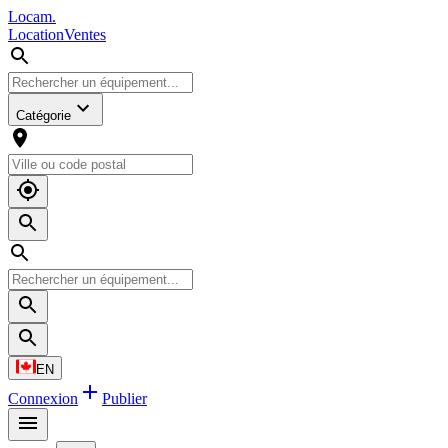
L
o
cam
.
Location
Ventes
Catégorie
EN
Connexion
Publier