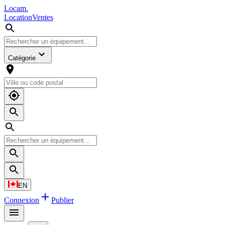
L
o
cam
.
Location
Ventes
Catégorie
EN
Connexion
Publier