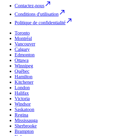
Contactez-nous
Conditions d'utilisation
Politique de confidentialité
Toronto
Montréal
Vancouver
Calgary
Edmonton
Ottawa
Winnipeg
Québec
Hamilton
Kitchener
London
Halifax
Victoria
Windsor
Saskatoon
Regina
Mississauga
Sherbrooke
Brampton