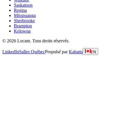
Saskatoon
Regina
Mississauga
Sherbrooke
Brampton
Kelowna
©
2026
Locam
.
Tous droits réservés.
LinkedIn
Salles Québec
Propulsé par
Kabatis
EN