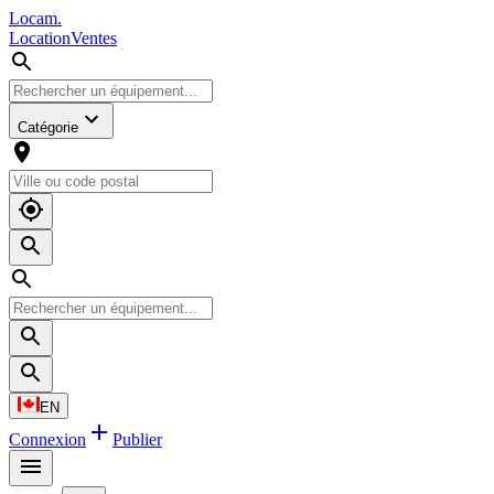
L
o
cam
.
Location
Ventes
Catégorie
EN
Connexion
Publier